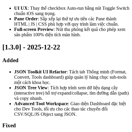
UI UX
: Thay thế checkbox Auto-run bằng nút Toggle Switch
chuẩn iOS sang trọng.
Pane Order
: Sắp xếp lại thứ tự ưu tiên các Pane thành
HTML | JS | CSS phù hợp với quy trình làm việc chuẩn.
Full-screen Preview
: Nút thu phóng kết quả cho phép xem
sản phẩm 100% diện tích màn hình.
[1.3.0] - 2025-12-22
Added
JSON Toolkit UI Refactor
: Tách tab Thông minh (Format,
Convert, Tools dashboard) giúp quản lý hàng chục sub-tools
một cách khoa học.
JSON Tree View
: Tích hợp trình xem dữ liệu dạng cây
(interactive tree) hỗ trợ expand/collapse, tìm đường dẫn (path)
và copy nhanh.
Advanced Tool Workspace
: Giao diện Dashboard đặc biệt
cho Dev Tools, tối ưu cho các thao tác chuyển đổi
CSV/SQL/JS Object sang JSON.
Fixed