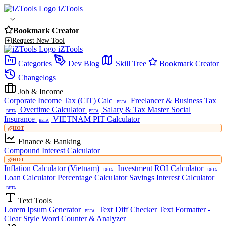
iZTools
Bookmark Creator
Request New Tool
iZTools
Categories
Dev Blog
Skill Tree
Bookmark Creator
Changelogs
Job & Income
Corporate Income Tax (CIT) Calc
Freelancer & Business Tax
BETA
Overtime Calculator
Salary & Tax Master
Social
BETA
BETA
Insurance
VIETNAM PIT Calculator
BETA
HOT
Finance & Banking
Compound Interest Calculator
HOT
Inflation Calculator (Vietnam)
Investment ROI Calculator
BETA
BETA
Loan Calculator
Percentage Calculator
Savings Interest Calculator
BETA
Text Tools
Lorem Ipsum Generator
Text Diff Checker
Text Formatter -
BETA
Clear Style
Word Counter & Analyzer