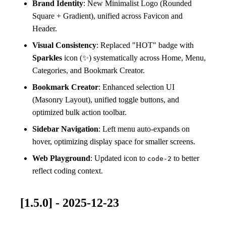
Brand Identity
: New Minimalist Logo (Rounded
Square + Gradient), unified across Favicon and
Header.
Visual Consistency
: Replaced "HOT" badge with
Sparkles
icon (✨) systematically across Home, Menu,
Categories, and Bookmark Creator.
Bookmark Creator
: Enhanced selection UI
(Masonry Layout), unified toggle buttons, and
optimized bulk action toolbar.
Sidebar Navigation
: Left menu auto-expands on
hover, optimizing display space for smaller screens.
Web Playground
: Updated icon to
to better
code-2
reflect coding context.
[1.5.0] - 2025-12-23