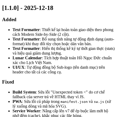
[1.1.0] - 2025-12-18
Added
Text Formatter
: Thiết kế lại hoàn toàn giao diện theo phong
cách Modern Side-by-Side (2 cột).
Text Formatter
: Bổ sung tính năng tự động định dạng (auto-
format) khi thay đổi tùy chọn hoặc dán văn bản.
Text Formatter
: Hiển thị thống kê ký tự thời gian thực (stats)
và hiệu quả giảm dung lượng.
Lunar Calendar
: Tích hợp thuật toán Hồ Ngọc Đức chuẩn
xác cho Lịch Việt Nam.
UI/UX
: Tự động đồng bộ Sub-logo (tên danh mục) trên
header cho tất cả các công cụ.
Fixed
Build System
: Sửa lỗi "Unexpected token <" do cơ chế
fallback của server trả về HTML thay vì JS.
PWA
: Sửa lỗi cú pháp trong
và
(xử
manifest.json
sw.js
lý xuống dòng và mã hóa SVG).
Service Worker
: Nâng cấp lên v7 để ép buộc làm mới bộ
nhớ đệm (cache), khắc phục các file hỏng.