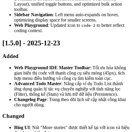
Layout), unified toggle buttons, and optimized bulk action
toolbar.
Sidebar Navigation
: Left menu auto-expands on hover,
optimizing display space for smaller screens.
Web Playground
: Updated icon to
to better reflect
code-2
coding context.
[1.5.0] - 2025-12-23
Added
Web Playground IDE Master Toolbar
: Tối ưu hóa không
gian hiển thị code với thanh công cụ siêu mỏng (45px), tích
hợp menu điều hướng và công cụ tìm kiếm toàn cục.
Advanced Todo Master
: Nâng cấp ví dụ Todo List thành
ứng dụng quản lý tác vụ chuyên nghiệp với tính năng lọc
(Filter), thống kê (Stats) và lưu trữ dữ liệu (Persistence).
Changelog Page
: Trang theo dõi lịch sử cập nhật công khai
cho người dùng.
Changed
Blog UI
: Nút "More stories" được thiết kế lại với icon và hiệu