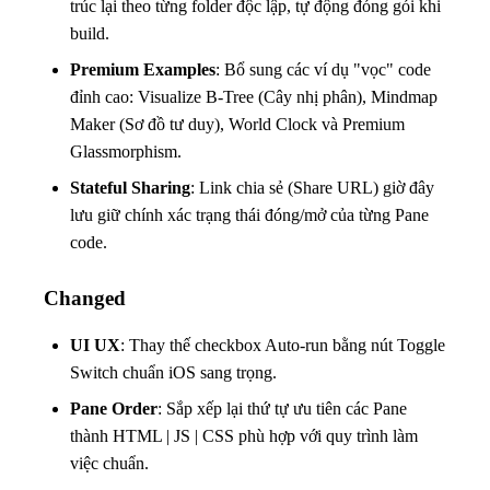
trúc lại theo từng folder độc lập, tự động đóng gói khi
build.
Premium Examples
: Bổ sung các ví dụ "vọc" code
đỉnh cao: Visualize B-Tree (Cây nhị phân), Mindmap
Maker (Sơ đồ tư duy), World Clock và Premium
Glassmorphism.
Stateful Sharing
: Link chia sẻ (Share URL) giờ đây
lưu giữ chính xác trạng thái đóng/mở của từng Pane
code.
Changed
UI UX
: Thay thế checkbox Auto-run bằng nút Toggle
Switch chuẩn iOS sang trọng.
Pane Order
: Sắp xếp lại thứ tự ưu tiên các Pane
thành HTML | JS | CSS phù hợp với quy trình làm
việc chuẩn.