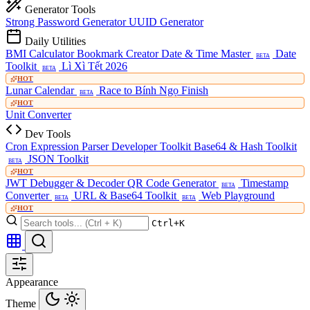
Generator Tools
Strong Password Generator
UUID Generator
Daily Utilities
BMI Calculator
Bookmark Creator
Date & Time Master
Date
BETA
Toolkit
Lì Xì Tết 2026
BETA
HOT
Lunar Calendar
Race to Bính Ngọ Finish
BETA
HOT
Unit Converter
Dev Tools
Cron Expression Parser
Developer Toolkit
Base64 & Hash Toolkit
JSON Toolkit
BETA
HOT
JWT Debugger & Decoder
QR Code Generator
Timestamp
BETA
Converter
URL & Base64 Toolkit
Web Playground
BETA
BETA
HOT
Ctrl+K
Appearance
Theme