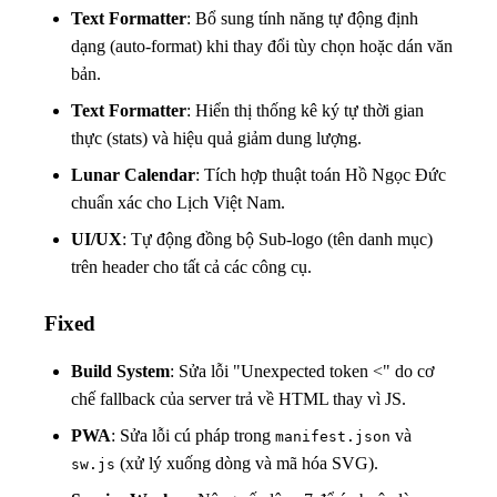
Text Formatter
: Bổ sung tính năng tự động định
dạng (auto-format) khi thay đổi tùy chọn hoặc dán văn
bản.
Text Formatter
: Hiển thị thống kê ký tự thời gian
thực (stats) và hiệu quả giảm dung lượng.
Lunar Calendar
: Tích hợp thuật toán Hồ Ngọc Đức
chuẩn xác cho Lịch Việt Nam.
UI/UX
: Tự động đồng bộ Sub-logo (tên danh mục)
trên header cho tất cả các công cụ.
Fixed
Build System
: Sửa lỗi "Unexpected token <" do cơ
chế fallback của server trả về HTML thay vì JS.
PWA
: Sửa lỗi cú pháp trong
và
manifest.json
(xử lý xuống dòng và mã hóa SVG).
sw.js