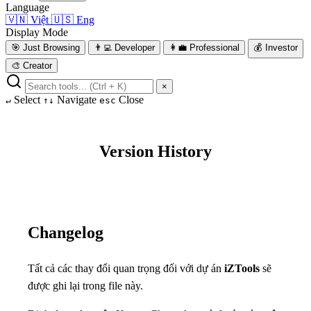
Language
🇻🇳
Việt
🇺🇸
Eng
Display Mode
🎯
Just Browsing
👨‍💻
Developer
👩‍💼
Professional
💰
Investor
🎨
Creator
×
Select
Navigate
Close
↵
↑↓
esc
Version History
Changelog
Tất cả các thay đổi quan trọng đối với dự án
iZTools
sẽ
được ghi lại trong file này.