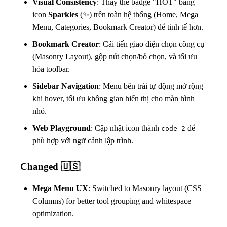
Visual Consistency
: Thay thế badge "HOT" bằng
icon
Sparkles
(✨) trên toàn hệ thống (Home, Mega
Menu, Categories, Bookmark Creator) để tinh tế hơn.
Bookmark Creator
: Cải tiến giao diện chọn công cụ
(Masonry Layout), gộp nút chọn/bỏ chọn, và tối ưu
hóa toolbar.
Sidebar Navigation
: Menu bên trái tự động mở rộng
khi hover, tối ưu không gian hiển thị cho màn hình
nhỏ.
Web Playground
: Cập nhật icon thành
để
code-2
phù hợp với ngữ cảnh lập trình.
Changed 🇺🇸
Mega Menu UX
: Switched to Masonry layout (CSS
Columns) for better tool grouping and whitespace
optimization.