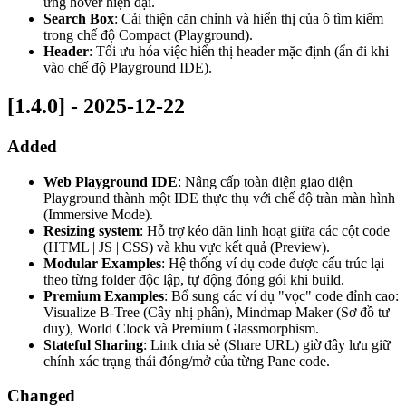
ứng hover hiện đại.
Search Box
: Cải thiện căn chỉnh và hiển thị của ô tìm kiếm
trong chế độ Compact (Playground).
Header
: Tối ưu hóa việc hiển thị header mặc định (ẩn đi khi
vào chế độ Playground IDE).
[1.4.0] - 2025-12-22
Added
Web Playground IDE
: Nâng cấp toàn diện giao diện
Playground thành một IDE thực thụ với chế độ tràn màn hình
(Immersive Mode).
Resizing system
: Hỗ trợ kéo dãn linh hoạt giữa các cột code
(HTML | JS | CSS) và khu vực kết quả (Preview).
Modular Examples
: Hệ thống ví dụ code được cấu trúc lại
theo từng folder độc lập, tự động đóng gói khi build.
Premium Examples
: Bổ sung các ví dụ "vọc" code đỉnh cao:
Visualize B-Tree (Cây nhị phân), Mindmap Maker (Sơ đồ tư
duy), World Clock và Premium Glassmorphism.
Stateful Sharing
: Link chia sẻ (Share URL) giờ đây lưu giữ
chính xác trạng thái đóng/mở của từng Pane code.
Changed