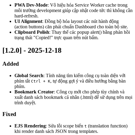
PWA Dev-Mode
: Vô hiệu hóa Service Worker cache trong
môi trường development giúp cập nhật code tức thì không cần
hard-refresh.
UI Alignment
: Đồng bộ hóa layout các nút hành động
(action buttons) căn phải chuẩn Dashboard cho toàn bộ site.
Clipboard Polish
: Thay thế các popup alert() bằng phản hồi
trạng thái "Copied!" trực quan trên nút bấm.
[1.2.0] - 2025-12-18
Added
Global Search
: Tính năng tìm kiếm công cụ toàn diện với
phím tắt
, tự động gợi ý và điều hướng bằng bàn
Ctrl + K
phím.
Bookmark Creator
: Công cụ mới cho phép tùy chỉnh và
xuất danh sách bookmark cá nhân (.html) để sử dụng trên mọi
trình duyệt.
Fixed
EJS Rendering
: Sửa lỗi scope biến
(translation function)
t
khi render danh sách JSON trong templates.