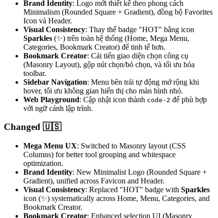
Brand Identity
: Logo mới thiết kế theo phong cách
Minimalism (Rounded Square + Gradient), đồng bộ Favorites
Icon và Header.
Visual Consistency
: Thay thế badge "HOT" bằng icon
Sparkles
(✨) trên toàn hệ thống (Home, Mega Menu,
Categories, Bookmark Creator) để tinh tế hơn.
Bookmark Creator
: Cải tiến giao diện chọn công cụ
(Masonry Layout), gộp nút chọn/bỏ chọn, và tối ưu hóa
toolbar.
Sidebar Navigation
: Menu bên trái tự động mở rộng khi
hover, tối ưu không gian hiển thị cho màn hình nhỏ.
Web Playground
: Cập nhật icon thành
để phù hợp
code-2
với ngữ cảnh lập trình.
Changed 🇺🇸
Mega Menu UX
: Switched to Masonry layout (CSS
Columns) for better tool grouping and whitespace
optimization.
Brand Identity
: New Minimalist Logo (Rounded Square +
Gradient), unified across Favicon and Header.
Visual Consistency
: Replaced "HOT" badge with
Sparkles
icon (✨) systematically across Home, Menu, Categories, and
Bookmark Creator.
Bookmark Creator
: Enhanced selection UI (Masonry