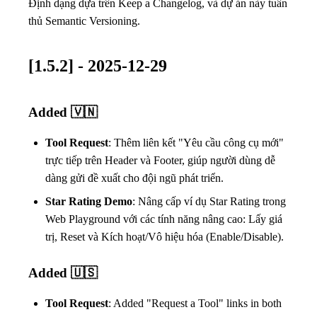
Định dạng dựa trên
Keep a Changelog
, và dự án này tuân
thủ
Semantic Versioning
.
[1.5.2] - 2025-12-29
Added 🇻🇳
Tool Request
: Thêm liên kết "Yêu cầu công cụ mới"
trực tiếp trên Header và Footer, giúp người dùng dễ
dàng gửi đề xuất cho đội ngũ phát triển.
Star Rating Demo
: Nâng cấp ví dụ Star Rating trong
Web Playground với các tính năng nâng cao: Lấy giá
trị, Reset và Kích hoạt/Vô hiệu hóa (Enable/Disable).
Added 🇺🇸
Tool Request
: Added "Request a Tool" links in both