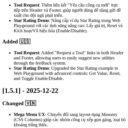
Tool Request
: Thêm liên kết "Yêu cầu công cụ mới" trực
tiếp trên Header và Footer, giúp người dùng dễ dàng gửi đề
xuất cho đội ngũ phát triển.
Star Rating Demo
: Nâng cấp ví dụ Star Rating trong Web
Playground với các tính năng nâng cao: Lấy giá trị, Reset và
Kích hoạt/Vô hiệu hóa (Enable/Disable).
Added 🇺🇸
Tool Request
: Added "Request a Tool" links in both Header
and Footer, allowing users to easily suggest new utilities
through the feedback system.
Star Rating Demo
: Upgraded the Star Rating example in
Web Playground with advanced controls: Get Value, Reset,
and Toggle Enable/Disable.
[1.5.1] - 2025-12-22
Changed 🇻🇳
Mega Menu UX
: Chuyển đổi sang layout dạng Masonry
(CSS Columns) giúp các nhóm công cụ xếp gọn gàng, loại bỏ
khoảng trắng thừa.