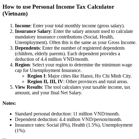
How to use Personal Income Tax Calculator
(Vietnam)
Income
: Enter your total monthly income (gross salary).
Insurance Salary
: Enter the salary amount used to calculate
mandatory insurance contributions (Social, Health,
Unemployment). Often this is the same as your Gross Income.
Dependents
: Enter the number of registered dependents
(children, elderly parents). Each dependent provides a
deduction of 4.4 million VND/month.
Region
: Select your region to determine the minimum wage
cap for Unemployment Insurance.
Region I
: Major cities like Hanoi, Ho Chi Minh City.
Region II, III, IV
: Other provinces and rural areas.
View Results
: The tool calculates your taxable income, tax
amount, and your final Net Salary.
Notes:
Standard personal deduction: 11 million VND/month.
Dependent deduction: 4.4 million VND/person/month.
Insurance rates: Social (8%), Health (1.5%), Unemployment
(1%).