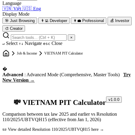
Language
🇻🇳
Việt
🇺🇸
Eng
Display Mode
🎯
Just Browsing
👨‍💻
Developer
👩‍💼
Professional
💰
Investor
🎨
Creator
×
Select
Navigate
Close
↵
↑↓
esc
Job & Income
VIETNAM PIT Calculator
�
Advanced
: Advanced Mode (Comprehensive, Master Tools)
Try
New Version →
v1.0.0
💸 VIETNAM PIT Calculator
Comparison between tax law 2025 and earlier vs Resolution
110/2025/UBTVQH15 (effective from Jan 1, 2026)
📜 View detailed Resolution 110/2025/UBTVQH15 here →