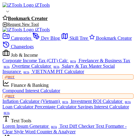
iZTools
Bookmark Creator
Request New Tool
iZTools
Categories
Dev Blog
Skill Tree
Bookmark Creator
Changelogs
Job & Income
Corporate Income Tax (CIT) Calc
Freelancer & Business Tax
BETA
Overtime Calculator
Salary & Tax Master
Social
BETA
BETA
Insurance
VIETNAM PIT Calculator
BETA
HOT
Finance & Banking
Compound Interest Calculator
HOT
Inflation Calculator (Vietnam)
Investment ROI Calculator
BETA
BETA
Loan Calculator
Percentage Calculator
Savings Interest Calculator
BETA
Text Tools
Lorem Ipsum Generator
Text Diff Checker
Text Formatter -
BETA
Clear Style
Word Counter & Analyzer