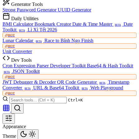
Generator Tools
Strong Password Generator
UUID Generator
Daily Utilities
BMI Calculator
Bookmark Creator
Date & Time Master
Date
BETA
Toolkit
Lì Xì Tết 2026
BETA
HOT
Lunar Calendar
Race to Bính Ngọ Finish
BETA
HOT
Unit Converter
Dev Tools
Cron Expression Parser
Developer Toolkit
Base64 & Hash Toolkit
JSON Toolkit
BETA
HOT
JWT Debugger & Decoder
QR Code Generator
Timestamp
BETA
Converter
URL & Base64 Toolkit
Web Playground
BETA
BETA
HOT
Ctrl+K
Appearance
Theme