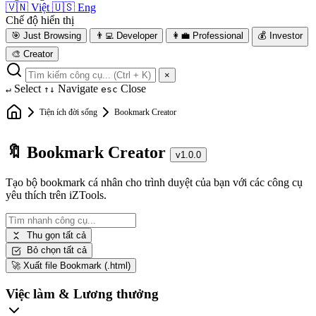
🇻🇳
Việt
🇺🇸
Eng
Chế độ hiển thị
🎯
Just Browsing
👨‍💻
Developer
👩‍💼
Professional
💰
Investor
🎨
Creator
×
Select
Navigate
Close
↵
↑↓
esc
Tiện ích đời sống
Bookmark Creator
🔖 Bookmark Creator
v1.0.0
Tạo bộ bookmark cá nhân cho trình duyệt của bạn với các công cụ
yêu thích trên iZTools.
Thu gọn tất cả
Bỏ chọn tất cả
🚀
Xuất file Bookmark (.html)
Việc làm & Lương thưởng