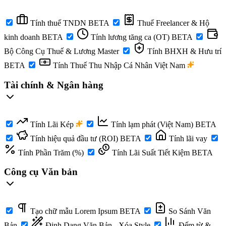
Tính thuế TNDN
BETA
Thuế Freelancer & Hộ
kinh doanh
BETA
Tính lương tăng ca (OT)
BETA
Bộ Công Cụ Thuế & Lương Master
Tính BHXH & Hưu trí
BETA
Tính Thuế Thu Nhập Cá Nhân Việt Nam
Tài chính & Ngân hàng
Tính Lãi Kép
Tính lạm phát (Việt Nam)
BETA
Tính hiệu quả đầu tư (ROI)
BETA
Tính lãi vay
Tính Phần Trăm (%)
Tính Lãi Suất Tiết Kiệm
BETA
Công cụ Văn bản
Tạo chữ mẫu Lorem Ipsum
BETA
So Sánh Văn
Bản
Định Dạng Văn Bản - Xóa Style
Đếm từ &