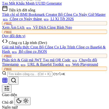
Tạo Mật Khẩu Mạnh
UUID Generator
Tiện ích đời sống
Tính chỉ số BMI
Bookmark Creator
Bộ Công Cụ Ngày Giờ Master
Công cụ Ngày tháng
Lì Xì Tết 2026
BETA
BETA
HOT
Xem Âm Lịch
Về Đích Cùng Bính Ngọ
BETA
HOT
Quy đổi đơn vị
Công cụ Lập trình (Dev)
Giải mã biểu thức Cron
Bộ Công Cụ Lập Trình
Công cụ Base64 &
Hash
Bộ công cụ JSON
BETA
HOT
Phân tích & Giải mã JWT
Tạo mã QR Code
Chuyển đổi
BETA
Timestamp
URL & Base64 Toolkit
Web Playground
BETA
BETA
HOT
Ctrl+K
Giao diện
Chủ đề
Ngôn ngữ