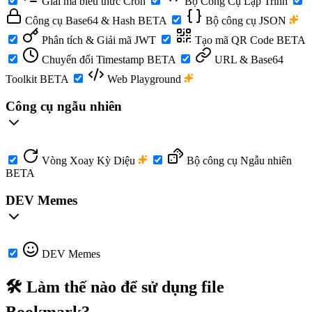
Giải mã biểu thức Cron
Bộ Công Cụ Lập Trình
Công cụ Base64 & Hash
BETA
Bộ công cụ JSON
Phân tích & Giải mã JWT
Tạo mã QR Code
BETA
Chuyển đổi Timestamp
BETA
URL & Base64
Toolkit
BETA
Web Playground
Công cụ ngẫu nhiên
Vòng Xoay Kỳ Diệu
Bộ công cụ Ngẫu nhiên
BETA
DEV Memes
DEV Memes
🛠️ Làm thế nào để sử dụng file