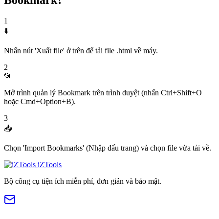
Bookmark?
1
⬇️
Nhấn nút 'Xuất file' ở trên để tải file .html về máy.
2
📂
Mở trình quản lý Bookmark trên trình duyệt (nhấn Ctrl+Shift+O
hoặc Cmd+Option+B).
3
📥
Chọn 'Import Bookmarks' (Nhập dấu trang) và chọn file vừa tải về.
iZTools
Bộ công cụ tiện ích miễn phí, đơn giản và bảo mật.