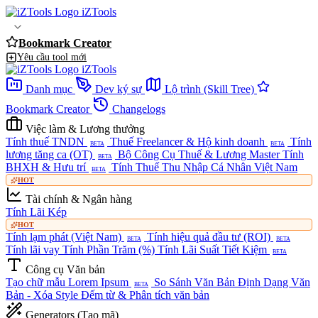
iZTools
Bookmark Creator
Yêu cầu tool mới
iZTools
Danh mục
Dev ký sự
Lộ trình (Skill Tree)
Bookmark Creator
Changelogs
Việc làm & Lương thưởng
Tính thuế TNDN
Thuế Freelancer & Hộ kinh doanh
Tính
BETA
BETA
lương tăng ca (OT)
Bộ Công Cụ Thuế & Lương Master
Tính
BETA
BHXH & Hưu trí
Tính Thuế Thu Nhập Cá Nhân Việt Nam
BETA
HOT
Tài chính & Ngân hàng
Tính Lãi Kép
HOT
Tính lạm phát (Việt Nam)
Tính hiệu quả đầu tư (ROI)
BETA
BETA
Tính lãi vay
Tính Phần Trăm (%)
Tính Lãi Suất Tiết Kiệm
BETA
Công cụ Văn bản
Tạo chữ mẫu Lorem Ipsum
So Sánh Văn Bản
Định Dạng Văn
BETA
Bản - Xóa Style
Đếm từ & Phân tích văn bản
Generators (Tạo mã)