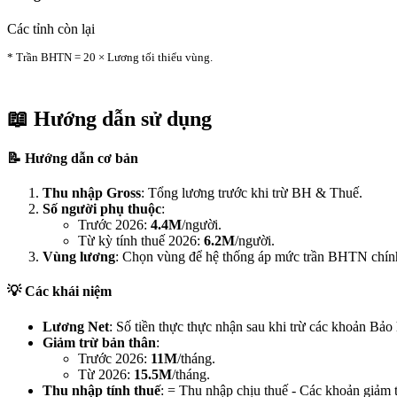
Các tỉnh còn lại
* Trần BHTN = 20 × Lương tối thiểu vùng.
📖 Hướng dẫn sử dụng
📝 Hướng dẫn cơ bản
Thu nhập Gross
: Tổng lương trước khi trừ BH & Thuế.
Số người phụ thuộc
:
Trước 2026:
4.4M
/người.
Từ kỳ tính thuế 2026:
6.2M
/người.
Vùng lương
: Chọn vùng để hệ thống áp mức trần BHTN chín
💡 Các khái niệm
Lương Net
: Số tiền thực thực nhận sau khi trừ các khoản B
Giảm trừ bản thân
:
Trước 2026:
11M
/tháng.
Từ 2026:
15.5M
/tháng.
Thu nhập tính thuế
: = Thu nhập chịu thuế - Các khoản giảm t