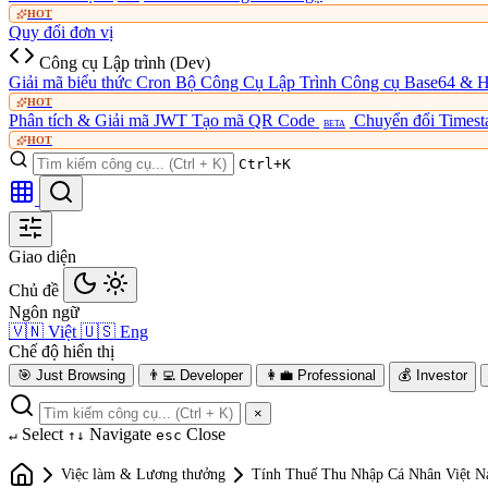
HOT
Quy đổi đơn vị
Công cụ Lập trình (Dev)
Giải mã biểu thức Cron
Bộ Công Cụ Lập Trình
Công cụ Base64 & 
HOT
Phân tích & Giải mã JWT
Tạo mã QR Code
Chuyển đổi Times
BETA
HOT
Ctrl+K
Giao diện
Chủ đề
Ngôn ngữ
🇻🇳
Việt
🇺🇸
Eng
Chế độ hiển thị
🎯
Just Browsing
👨‍💻
Developer
👩‍💼
Professional
💰
Investor
×
Select
Navigate
Close
↵
↑↓
esc
Việc làm & Lương thưởng
Tính Thuế Thu Nhập Cá Nhân Việt 