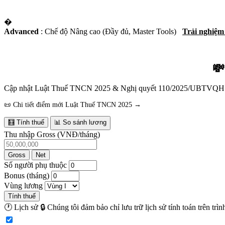
�
Advanced
: Chế độ Nâng cao (Đầy đủ, Master Tools)
Trải nghiệ
💸
Cập nhật Luật Thuế TNCN 2025 & Nghị quyết 110/2025/UBTVQH15 
📜 Chi tiết điểm mới Luật Thuế TNCN 2025 →
🧮 Tính thuế
📊 So sánh lương
Thu nhập Gross (VNĐ/tháng)
Gross
Net
Số người phụ thuộc
Bonus (tháng)
Vùng lương
Tính thuế
🕐 Lịch sử
🔒 Chúng tôi đảm bảo chỉ lưu trữ lịch sử tính toán trên tr