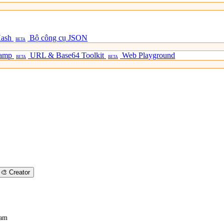
Hash
Bộ công cụ JSON
BETA
tamp
URL & Base64 Toolkit
Web Playground
BETA
BETA
🎨
Creator
Nam