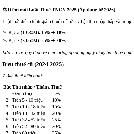
⚖️ Điểm mới Luật Thuế TNCN 2025 (Áp dụng từ 2026)
Luật mới điều chỉnh giảm thuế suất ở các bậc thu nhập thấp và trung b
📉 Bậc 2 (10-30M): 15% ➜
10%
📉 Bậc 3 (30-60M): 25% ➜
20%
Lưu ý: Các quy định về tiền lương áp dụng ngay từ kỳ tính thuế năm
Biểu thuế cũ (2024-2025)
7 Bậc thuế hiện hành
Bậc
Thu nhập / Tháng
Thuế
1
Đến 5 triệu
5%
2
Trên 5 - 10 triệu
10%
3
Trên 10 - 18 triệu
15%
4
Trên 18 - 32 triệu
20%
5
Trên 32 - 52 triệu
25%
6
Trên 52 - 80 triệu
30%
7
Trên 80 triệu
35%