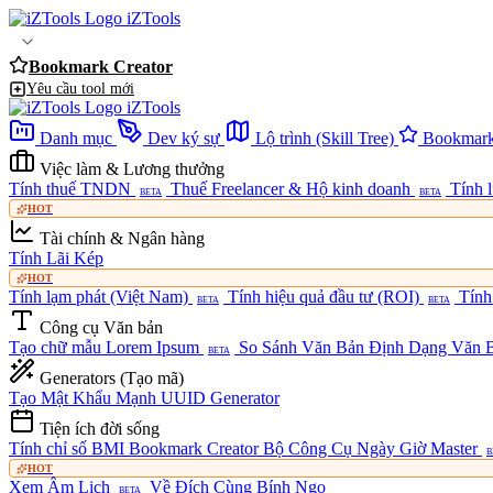
iZTools
Bookmark Creator
Yêu cầu tool mới
iZTools
Danh mục
Dev ký sự
Lộ trình (Skill Tree)
Bookmark
Việc làm & Lương thưởng
Tính thuế TNDN
Thuế Freelancer & Hộ kinh doanh
Tính 
BETA
BETA
HOT
Tài chính & Ngân hàng
Tính Lãi Kép
HOT
Tính lạm phát (Việt Nam)
Tính hiệu quả đầu tư (ROI)
Tính
BETA
BETA
Công cụ Văn bản
Tạo chữ mẫu Lorem Ipsum
So Sánh Văn Bản
Định Dạng Văn B
BETA
Generators (Tạo mã)
Tạo Mật Khẩu Mạnh
UUID Generator
Tiện ích đời sống
Tính chỉ số BMI
Bookmark Creator
Bộ Công Cụ Ngày Giờ Master
B
HOT
Xem Âm Lịch
Về Đích Cùng Bính Ngọ
BETA