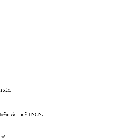
h xác.
ảo hiểm và Thuế TNCN.
rừ.