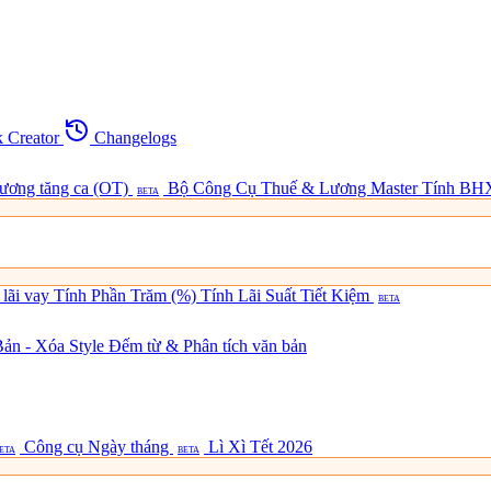
 Creator
Changelogs
lương tăng ca (OT)
Bộ Công Cụ Thuế & Lương Master
Tính BH
BETA
 lãi vay
Tính Phần Trăm (%)
Tính Lãi Suất Tiết Kiệm
BETA
ản - Xóa Style
Đếm từ & Phân tích văn bản
Công cụ Ngày tháng
Lì Xì Tết 2026
ETA
BETA