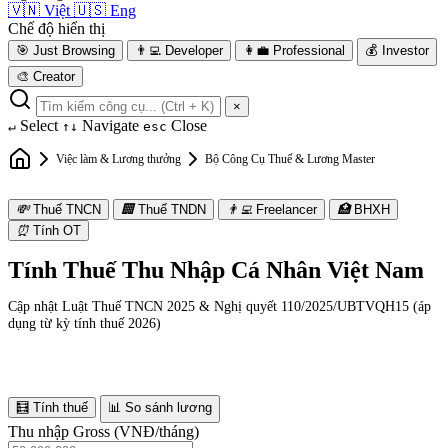
🇻🇳
Việt
🇺🇸
Eng
Chế độ hiển thị
🎯
Just Browsing
👨‍💻
Developer
👩‍💼
Professional
💰
Investor
🎨
Creator
×
Select
Navigate
Close
↵
↑↓
esc
Việc làm & Lương thưởng
Bộ Công Cụ Thuế & Lương Master
💸
Thuế TNCN
🏢
Thuế TNDN
👨‍💻
Freelancer
🏥
BHXH
⏰
Tính OT
Tính Thuế Thu Nhập Cá Nhân Việt Nam
Cập nhật Luật Thuế TNCN 2025 & Nghị quyết 110/2025/UBTVQH15 (áp
dụng từ kỳ tính thuế 2026)
🧮 Tính thuế
📊 So sánh lương
Thu nhập Gross (VNĐ/tháng)