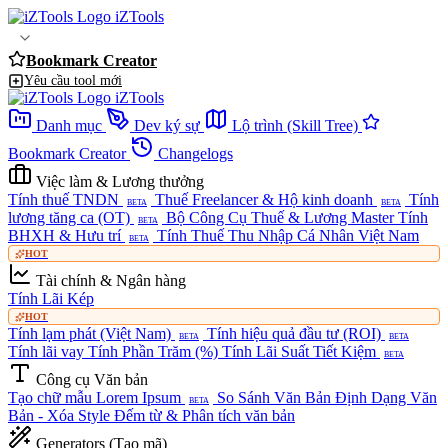
iZTools
Bookmark Creator
Yêu cầu tool mới
iZTools
Danh mục
Dev ký sự
Lộ trình (Skill Tree)
Bookmark Creator
Changelogs
Việc làm & Lương thưởng
Tính thuế TNDN
Thuế Freelancer & Hộ kinh doanh
Tính
BETA
BETA
lương tăng ca (OT)
Bộ Công Cụ Thuế & Lương Master
Tính
BETA
BHXH & Hưu trí
Tính Thuế Thu Nhập Cá Nhân Việt Nam
BETA
HOT
Tài chính & Ngân hàng
Tính Lãi Kép
HOT
Tính lạm phát (Việt Nam)
Tính hiệu quả đầu tư (ROI)
BETA
BETA
Tính lãi vay
Tính Phần Trăm (%)
Tính Lãi Suất Tiết Kiệm
BETA
Công cụ Văn bản
Tạo chữ mẫu Lorem Ipsum
So Sánh Văn Bản
Định Dạng Văn
BETA
Bản - Xóa Style
Đếm từ & Phân tích văn bản
Generators (Tạo mã)