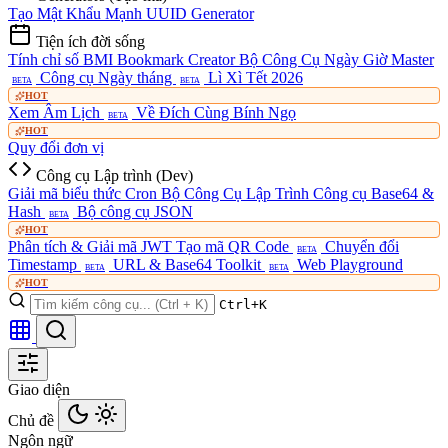
Tạo Mật Khẩu Mạnh
UUID Generator
Tiện ích đời sống
Tính chỉ số BMI
Bookmark Creator
Bộ Công Cụ Ngày Giờ Master
Công cụ Ngày tháng
Lì Xì Tết 2026
BETA
BETA
HOT
Xem Âm Lịch
Về Đích Cùng Bính Ngọ
BETA
HOT
Quy đổi đơn vị
Công cụ Lập trình (Dev)
Giải mã biểu thức Cron
Bộ Công Cụ Lập Trình
Công cụ Base64 &
Hash
Bộ công cụ JSON
BETA
HOT
Phân tích & Giải mã JWT
Tạo mã QR Code
Chuyển đổi
BETA
Timestamp
URL & Base64 Toolkit
Web Playground
BETA
BETA
HOT
Ctrl+K
Giao diện
Chủ đề
Ngôn ngữ