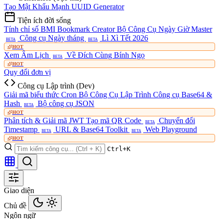
Tạo Mật Khẩu Mạnh
UUID Generator
Tiện ích đời sống
Tính chỉ số BMI
Bookmark Creator
Bộ Công Cụ Ngày Giờ Master
Công cụ Ngày tháng
Lì Xì Tết 2026
BETA
BETA
HOT
Xem Âm Lịch
Về Đích Cùng Bính Ngọ
BETA
HOT
Quy đổi đơn vị
Công cụ Lập trình (Dev)
Giải mã biểu thức Cron
Bộ Công Cụ Lập Trình
Công cụ Base64 &
Hash
Bộ công cụ JSON
BETA
HOT
Phân tích & Giải mã JWT
Tạo mã QR Code
Chuyển đổi
BETA
Timestamp
URL & Base64 Toolkit
Web Playground
BETA
BETA
HOT
Ctrl+K
Giao diện
Chủ đề
Ngôn ngữ