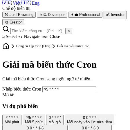
🇻🇳
Việt
🇺🇸
Eng
Chế độ hiển thị
🎯
Just Browsing
👨‍💻
Developer
👩‍💼
Professional
💰
Investor
🎨
Creator
×
Select
Navigate
Close
↵
↑↓
esc
Công cụ Lập trình (Dev)
Giải mã biểu thức Cron
Giải mã biểu thức Cron
Giải mã biểu thức Cron sang ngôn ngữ tự nhiên.
Nhập biểu thức Cron
Mô tả:
Ví dụ phổ biến
* * * * *
*/5 * * * *
0 * * * *
0 0 * * *
Mỗi phút
Mỗi 5 phút
Mỗi giờ
Mỗi ngày vào lúc nửa đêm
0 0 * * 1-5
0 0 * * 6,0