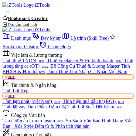
iZTools
Bookmark Creator
Yêu cầu tool mới
iZTools
Danh mục
Dev ký sự
Lộ trình (Skill Tree)
Bookmark Creator
Changelogs
Việc làm & Lương thưởng
Tính thuế TNDN
Thuế Freelancer & Hộ kinh doanh
Tính
BETA
BETA
lương tăng ca (OT)
Bộ Công Cụ Thuế & Lương Master
Tính
BETA
BHXH & Hưu trí
Tính Thuế Thu Nhập Cá Nhân Việt Nam
BETA
HOT
Tài chính & Ngân hàng
Tính Lãi Kép
HOT
Tính lạm phát (Việt Nam)
Tính hiệu quả đầu tư (ROI)
BETA
BETA
Tính lãi vay
Tính Phần Trăm (%)
Tính Lãi Suất Tiết Kiệm
BETA
Công cụ Văn bản
Tạo chữ mẫu Lorem Ipsum
So Sánh Văn Bản
Định Dạng Văn
BETA
Bản - Xóa Style
Đếm từ & Phân tích văn bản
Generators (Tạo mã)