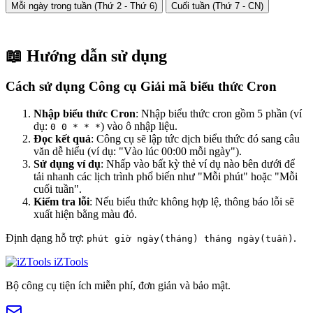
Mỗi ngày trong tuần (Thứ 2 - Thứ 6)
Cuối tuần (Thứ 7 - CN)
📖 Hướng dẫn sử dụng
Cách sử dụng Công cụ Giải mã biểu thức Cron
Nhập biểu thức Cron
: Nhập biểu thức cron gồm 5 phần (ví
dụ:
) vào ô nhập liệu.
0 0 * * *
Đọc kết quả
: Công cụ sẽ lập tức dịch biểu thức đó sang câu
văn dễ hiểu (ví dụ: "Vào lúc 00:00 mỗi ngày").
Sử dụng ví dụ
: Nhấp vào bất kỳ thẻ ví dụ nào bên dưới để
tải nhanh các lịch trình phổ biến như "Mỗi phút" hoặc "Mỗi
cuối tuần".
Kiểm tra lỗi
: Nếu biểu thức không hợp lệ, thông báo lỗi sẽ
xuất hiện bằng màu đỏ.
Định dạng hỗ trợ:
.
phút giờ ngày(tháng) tháng ngày(tuần)
iZTools
Bộ công cụ tiện ích miễn phí, đơn giản và bảo mật.