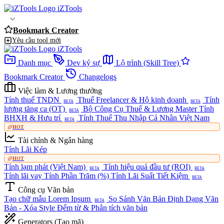
iZTools
Bookmark Creator
Yêu cầu tool mới
iZTools
Danh mục
Dev ký sự
Lộ trình (Skill Tree)
Bookmark Creator
Changelogs
Việc làm & Lương thưởng
Tính thuế TNDN
Thuế Freelancer & Hộ kinh doanh
Tính
BETA
BETA
lương tăng ca (OT)
Bộ Công Cụ Thuế & Lương Master
Tính
BETA
BHXH & Hưu trí
Tính Thuế Thu Nhập Cá Nhân Việt Nam
BETA
HOT
Tài chính & Ngân hàng
Tính Lãi Kép
HOT
Tính lạm phát (Việt Nam)
Tính hiệu quả đầu tư (ROI)
BETA
BETA
Tính lãi vay
Tính Phần Trăm (%)
Tính Lãi Suất Tiết Kiệm
BETA
Công cụ Văn bản
Tạo chữ mẫu Lorem Ipsum
So Sánh Văn Bản
Định Dạng Văn
BETA
Bản - Xóa Style
Đếm từ & Phân tích văn bản
Generators (Tạo mã)