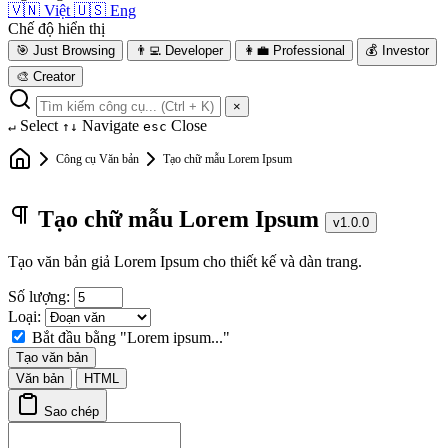
🇻🇳
Việt
🇺🇸
Eng
Chế độ hiển thị
🎯
Just Browsing
👨‍💻
Developer
👩‍💼
Professional
💰
Investor
🎨
Creator
×
Select
Navigate
Close
↵
↑↓
esc
Công cụ Văn bản
Tạo chữ mẫu Lorem Ipsum
Tạo chữ mẫu Lorem Ipsum
v1.0.0
Tạo văn bản giả Lorem Ipsum cho thiết kế và dàn trang.
Số lượng:
Loại:
Bắt đầu bằng "Lorem ipsum..."
Tạo văn bản
Văn bản
HTML
Sao chép