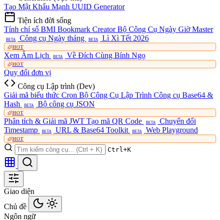
Tạo Mật Khẩu Mạnh
UUID Generator
Tiện ích đời sống
Tính chỉ số BMI
Bookmark Creator
Bộ Công Cụ Ngày Giờ Master
Công cụ Ngày tháng
Lì Xì Tết 2026
BETA
BETA
HOT
Xem Âm Lịch
Về Đích Cùng Bính Ngọ
BETA
HOT
Quy đổi đơn vị
Công cụ Lập trình (Dev)
Giải mã biểu thức Cron
Bộ Công Cụ Lập Trình
Công cụ Base64 &
Hash
Bộ công cụ JSON
BETA
HOT
Phân tích & Giải mã JWT
Tạo mã QR Code
Chuyển đổi
BETA
Timestamp
URL & Base64 Toolkit
Web Playground
BETA
BETA
HOT
Ctrl+K
Giao diện
Chủ đề
Ngôn ngữ