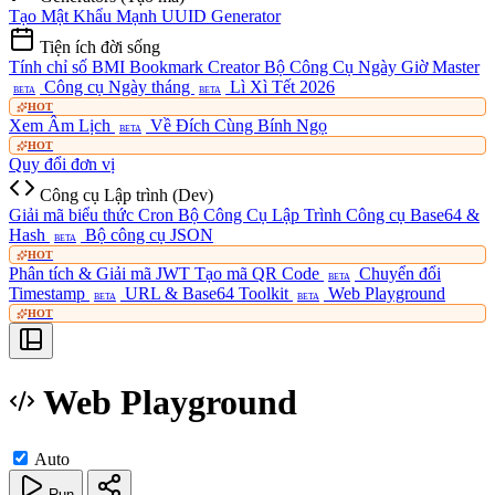
Tạo Mật Khẩu Mạnh
UUID Generator
Tiện ích đời sống
Tính chỉ số BMI
Bookmark Creator
Bộ Công Cụ Ngày Giờ Master
Công cụ Ngày tháng
Lì Xì Tết 2026
BETA
BETA
HOT
Xem Âm Lịch
Về Đích Cùng Bính Ngọ
BETA
HOT
Quy đổi đơn vị
Công cụ Lập trình (Dev)
Giải mã biểu thức Cron
Bộ Công Cụ Lập Trình
Công cụ Base64 &
Hash
Bộ công cụ JSON
BETA
HOT
Phân tích & Giải mã JWT
Tạo mã QR Code
Chuyển đổi
BETA
Timestamp
URL & Base64 Toolkit
Web Playground
BETA
BETA
HOT
Web Playground
Auto
Run