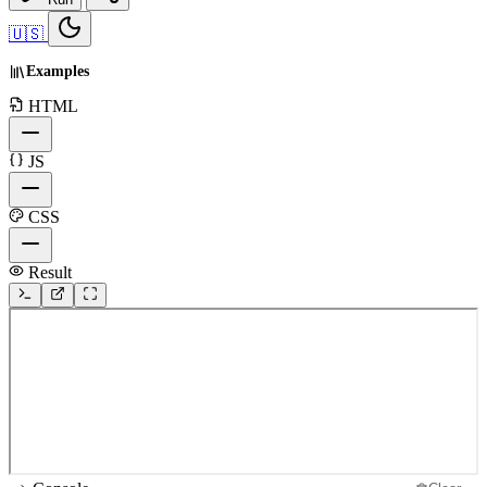
🇺🇸
Examples
HTML
JS
CSS
Result