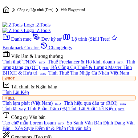
Công cụ Lập trình (Dev)
Web Playground
iZTools
iZTools
Danh mục
Dev ký sự
Lộ trình (Skill Tree)
Bookmark Creator
Changelogs
Việc làm & Lương thưởng
Tính thuế TNDN
Thuế Freelancer & Hộ kinh doanh
Tính
BETA
BETA
lương tăng ca (OT)
Bộ Công Cụ Thuế & Lương Master
Tính
BETA
BHXH & Hưu trí
Tính Thuế Thu Nhập Cá Nhân Việt Nam
BETA
HOT
Tài chính & Ngân hàng
Tính Lãi Kép
HOT
Tính lạm phát (Việt Nam)
Tính hiệu quả đầu tư (ROI)
BETA
BETA
Tính lãi vay
Tính Phần Trăm (%)
Tính Lãi Suất Tiết Kiệm
BETA
Công cụ Văn bản
Tạo chữ mẫu Lorem Ipsum
So Sánh Văn Bản
Định Dạng Văn
BETA
Bản - Xóa Style
Đếm từ & Phân tích văn bản
Generators (Tạo mã)