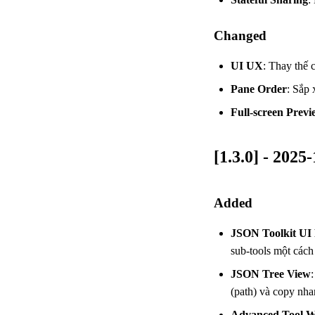
Changed
UI UX
: Thay thế 
Pane Order
: Sắp 
Full-screen Previ
[1.3.0] - 2025
Added
JSON Toolkit UI 
sub-tools một cách
JSON Tree View
(path) và copy nha
Advanced Tool W