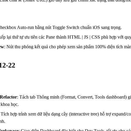
checkbox Auto-run bằng nút Toggle Switch chuẩn iOS sang trọng.
xếp lại thứ tự ưu tiên các Pane thành HTML | JS | CSS phù hợp với quy
ew
: Nút thu phóng kết quả cho phép xem sản phẩm 100% diện tích màn
-12-22
Refactor
: Tách tab Thông minh (Format, Convert, Tools dashboard) g
 khoa học.
: Tích hợp trình xem dữ liệu dạng cây (interactive tree) hỗ trợ expand/c
nh.
orkspace
: Giao diện Dashboard đặc biệt cho Dev Tools, tối ưu cho cá