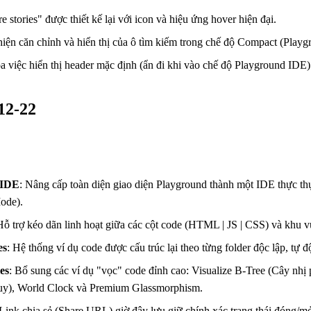
e stories" được thiết kế lại với icon và hiệu ứng hover hiện đại.
thiện căn chỉnh và hiển thị của ô tìm kiếm trong chế độ Compact (Playg
óa việc hiển thị header mặc định (ẩn đi khi vào chế độ Playground IDE)
-12-22
 IDE
: Nâng cấp toàn diện giao diện Playground thành một IDE thực th
ode).
Hỗ trợ kéo dãn linh hoạt giữa các cột code (HTML | JS | CSS) và khu v
es
: Hệ thống ví dụ code được cấu trúc lại theo từng folder độc lập, tự 
es
: Bổ sung các ví dụ "vọc" code đỉnh cao: Visualize B-Tree (Cây nh
uy), World Clock và Premium Glassmorphism.
 Link chia sẻ (Share URL) giờ đây lưu giữ chính xác trạng thái đóng/m