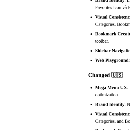
Brand Identity
: 
Favorites Icon và 
Visual Consistenc
Categories, Bookma
Bookmark Creat
toolbar.
Sidebar Navigati
Web Playground
Changed 🇺🇸
Mega Menu UX
:
optimization.
Brand Identity
: 
Visual Consistenc
Categories, and B