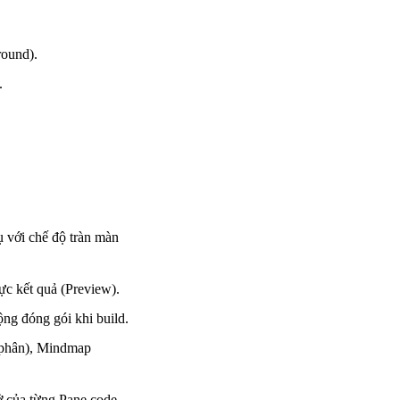
round).
.
ụ với chế độ tràn màn
ực kết quả (Preview).
động đóng gói khi build.
ị phân), Mindmap
ở của từng Pane code.