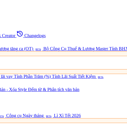
 Creator
Changelogs
lương tăng ca (OT)
Bộ Công Cụ Thuế & Lương Master
Tính BH
BETA
 lãi vay
Tính Phần Trăm (%)
Tính Lãi Suất Tiết Kiệm
BETA
ản - Xóa Style
Đếm từ & Phân tích văn bản
Công cụ Ngày tháng
Lì Xì Tết 2026
ETA
BETA