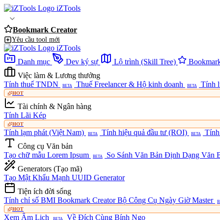
iZTools
Bookmark Creator
Yêu cầu tool mới
iZTools
Danh mục
Dev ký sự
Lộ trình (Skill Tree)
Bookmark
Việc làm & Lương thưởng
Tính thuế TNDN
Thuế Freelancer & Hộ kinh doanh
Tính 
BETA
BETA
HOT
Tài chính & Ngân hàng
Tính Lãi Kép
HOT
Tính lạm phát (Việt Nam)
Tính hiệu quả đầu tư (ROI)
Tính
BETA
BETA
Công cụ Văn bản
Tạo chữ mẫu Lorem Ipsum
So Sánh Văn Bản
Định Dạng Văn B
BETA
Generators (Tạo mã)
Tạo Mật Khẩu Mạnh
UUID Generator
Tiện ích đời sống
Tính chỉ số BMI
Bookmark Creator
Bộ Công Cụ Ngày Giờ Master
B
HOT
Xem Âm Lịch
Về Đích Cùng Bính Ngọ
BETA