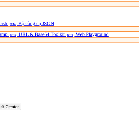
Hash
Bộ công cụ JSON
BETA
tamp
URL & Base64 Toolkit
Web Playground
BETA
BETA
🎨
Creator