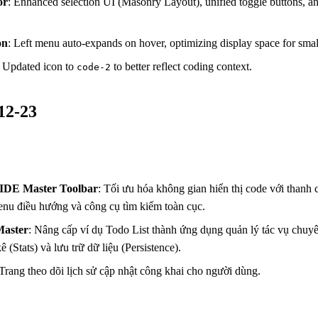
or
: Enhanced selection UI (Masonry Layout), unified toggle buttons, a
on
: Left menu auto-expands on hover, optimizing display space for smal
: Updated icon to
to better reflect coding context.
code-2
-12-23
IDE Master Toolbar
: Tối ưu hóa không gian hiển thị code với thanh
enu điều hướng và công cụ tìm kiếm toàn cục.
aster
: Nâng cấp ví dụ Todo List thành ứng dụng quản lý tác vụ chuyê
kê (Stats) và lưu trữ dữ liệu (Persistence).
 Trang theo dõi lịch sử cập nhật công khai cho người dùng.