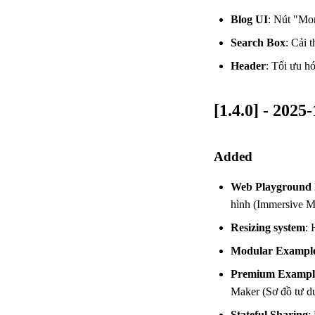
Blog UI
: Nút "Mor
Search Box
: Cải 
Header
: Tối ưu h
[1.4.0] - 2025
Added
Web Playground
hình (Immersive M
Resizing system
: 
Modular Exampl
Premium Exampl
Maker (Sơ đồ tư d
Stateful Sharing
: