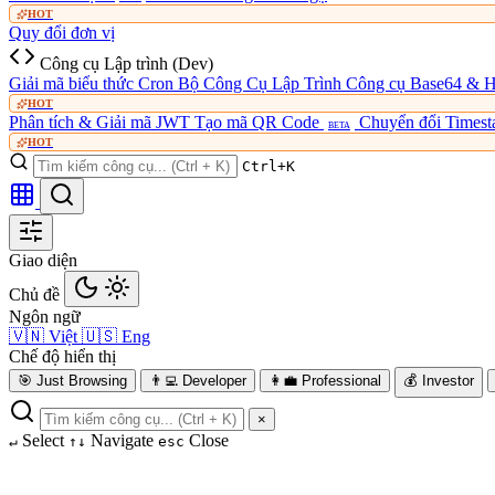
HOT
Quy đổi đơn vị
Công cụ Lập trình (Dev)
Giải mã biểu thức Cron
Bộ Công Cụ Lập Trình
Công cụ Base64 & 
HOT
Phân tích & Giải mã JWT
Tạo mã QR Code
Chuyển đổi Times
BETA
HOT
Ctrl+K
Giao diện
Chủ đề
Ngôn ngữ
🇻🇳
Việt
🇺🇸
Eng
Chế độ hiển thị
🎯
Just Browsing
👨‍💻
Developer
👩‍💼
Professional
💰
Investor
×
Select
Navigate
Close
↵
↑↓
esc