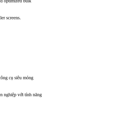
nd optimized bulk
ler screens.
 công cụ siêu mỏng
n nghiệp với tính năng