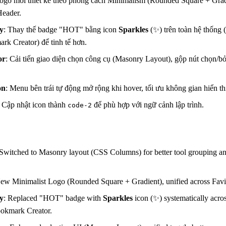
Logo mới thiết kế theo phong cách Minimalism (Rounded Square + Grad
Header.
y
: Thay thế badge "HOT" bằng icon
Sparkles
(✨) trên toàn hệ thốn
rk Creator) để tinh tế hơn.
or
: Cải tiến giao diện chọn công cụ (Masonry Layout), gộp nút chọn/bỏ
on
: Menu bên trái tự động mở rộng khi hover, tối ưu không gian hiển t
: Cập nhật icon thành
để phù hợp với ngữ cảnh lập trình.
code-2
 Switched to Masonry layout (CSS Columns) for better tool grouping a
New Minimalist Logo (Rounded Square + Gradient), unified across Fav
y
: Replaced "HOT" badge with
Sparkles
icon (✨) systematically acr
ookmark Creator.