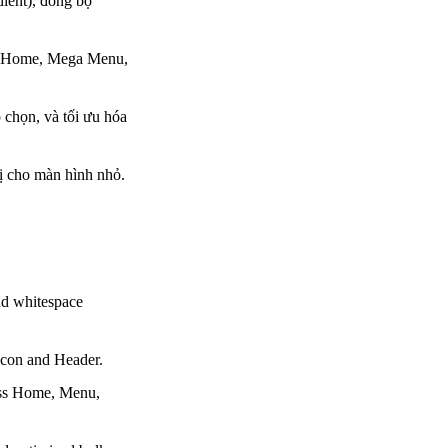
ient), đồng bộ
g (Home, Mega Menu,
 chọn, và tối ưu hóa
hị cho màn hình nhỏ.
nd whitespace
icon and Header.
oss Home, Menu,