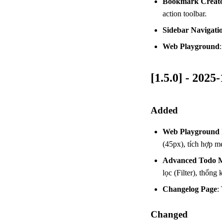
Bookmark Creat
action toolbar.
Sidebar Navigati
Web Playground
[1.5.0] - 2025
Added
Web Playground 
(45px), tích hợp m
Advanced Todo M
lọc (Filter), thống 
Changelog Page
:
Changed