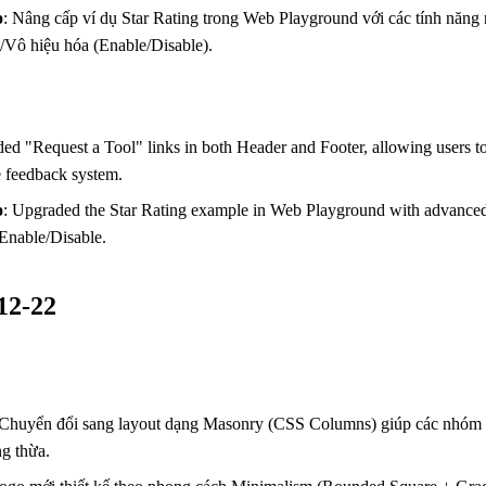
o
: Nâng cấp ví dụ Star Rating trong Web Playground với các tính năng n
/Vô hiệu hóa (Enable/Disable).
ded "Request a Tool" links in both Header and Footer, allowing users t
he feedback system.
o
: Upgraded the Star Rating example in Web Playground with advanced 
Enable/Disable.
-12-22
 Chuyển đổi sang layout dạng Masonry (CSS Columns) giúp các nhóm 
ng thừa.