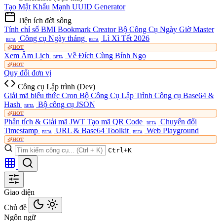
Tạo Mật Khẩu Mạnh
UUID Generator
Tiện ích đời sống
Tính chỉ số BMI
Bookmark Creator
Bộ Công Cụ Ngày Giờ Master
Công cụ Ngày tháng
Lì Xì Tết 2026
BETA
BETA
HOT
Xem Âm Lịch
Về Đích Cùng Bính Ngọ
BETA
HOT
Quy đổi đơn vị
Công cụ Lập trình (Dev)
Giải mã biểu thức Cron
Bộ Công Cụ Lập Trình
Công cụ Base64 &
Hash
Bộ công cụ JSON
BETA
HOT
Phân tích & Giải mã JWT
Tạo mã QR Code
Chuyển đổi
BETA
Timestamp
URL & Base64 Toolkit
Web Playground
BETA
BETA
HOT
Ctrl+K
Giao diện
Chủ đề
Ngôn ngữ