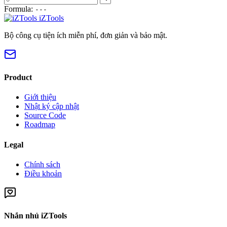
Formula:
---
iZTools
Bộ công cụ tiện ích miễn phí, đơn giản và bảo mật.
Product
Giới thiệu
Nhật ký cập nhật
Source Code
Roadmap
Legal
Chính sách
Điều khoản
Nhắn nhủ iZTools