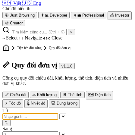
🇻🇳
Việt
🇺🇸
Eng
Chế độ hiển thị
🎯
Just Browsing
👨‍💻
Developer
👩‍💼
Professional
💰
Investor
🎨
Creator
×
Select
Navigate
Close
↵
↑↓
esc
Tiện ích đời sống
Quy đổi đơn vị
📏 Quy đổi đơn vị
v1.1.0
Công cụ quy đổi chiều dài, khối lượng, thể tích, diện tích và nhiều
đơn vị khác.
📏 Chiều dài
⚖️ Khối lượng
🥛 Thể tích
🗺️ Diện tích
⚡ Tốc độ
🌡️ Nhiệt độ
💻 Dung lượng
Từ
⇅
Sang