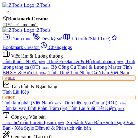
iZTools
Bookmark Creator
Yêu cầu tool mới
iZTools
Danh mục
Dev ký sự
Lộ trình (Skill Tree)
Bookmark Creator
Changelogs
Việc làm & Lương thưởng
Tính thuế TNDN
Thuế Freelancer & Hộ kinh doanh
Tính
BETA
BETA
lương tăng ca (OT)
Bộ Công Cụ Thuế & Lương Master
Tính
BETA
BHXH & Hưu trí
Tính Thuế Thu Nhập Cá Nhân Việt Nam
BETA
HOT
Tài chính & Ngân hàng
Tính Lãi Kép
HOT
Tính lạm phát (Việt Nam)
Tính hiệu quả đầu tư (ROI)
BETA
BETA
Tính lãi vay
Tính Phần Trăm (%)
Tính Lãi Suất Tiết Kiệm
BETA
Công cụ Văn bản
Tạo chữ mẫu Lorem Ipsum
So Sánh Văn Bản
Định Dạng Văn
BETA
Bản - Xóa Style
Đếm từ & Phân tích văn bản
Generators (Tạo mã)