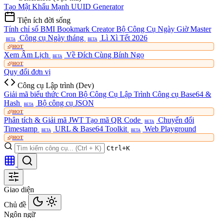
Tạo Mật Khẩu Mạnh
UUID Generator
Tiện ích đời sống
Tính chỉ số BMI
Bookmark Creator
Bộ Công Cụ Ngày Giờ Master
Công cụ Ngày tháng
Lì Xì Tết 2026
BETA
BETA
HOT
Xem Âm Lịch
Về Đích Cùng Bính Ngọ
BETA
HOT
Quy đổi đơn vị
Công cụ Lập trình (Dev)
Giải mã biểu thức Cron
Bộ Công Cụ Lập Trình
Công cụ Base64 &
Hash
Bộ công cụ JSON
BETA
HOT
Phân tích & Giải mã JWT
Tạo mã QR Code
Chuyển đổi
BETA
Timestamp
URL & Base64 Toolkit
Web Playground
BETA
BETA
HOT
Ctrl+K
Giao diện
Chủ đề
Ngôn ngữ