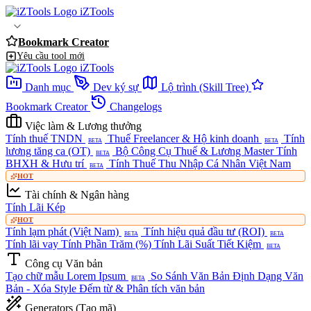
iZTools
Bookmark Creator
Yêu cầu tool mới
iZTools
Danh mục
Dev ký sự
Lộ trình (Skill Tree)
Bookmark Creator
Changelogs
Việc làm & Lương thưởng
Tính thuế TNDN
Thuế Freelancer & Hộ kinh doanh
Tính
BETA
BETA
lương tăng ca (OT)
Bộ Công Cụ Thuế & Lương Master
Tính
BETA
BHXH & Hưu trí
Tính Thuế Thu Nhập Cá Nhân Việt Nam
BETA
HOT
Tài chính & Ngân hàng
Tính Lãi Kép
HOT
Tính lạm phát (Việt Nam)
Tính hiệu quả đầu tư (ROI)
BETA
BETA
Tính lãi vay
Tính Phần Trăm (%)
Tính Lãi Suất Tiết Kiệm
BETA
Công cụ Văn bản
Tạo chữ mẫu Lorem Ipsum
So Sánh Văn Bản
Định Dạng Văn
BETA
Bản - Xóa Style
Đếm từ & Phân tích văn bản
Generators (Tạo mã)