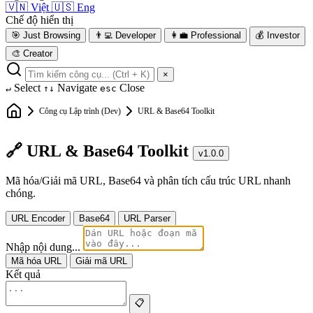
🇻🇳
Việt
🇺🇸
Eng
Chế độ hiển thị
🎯
Just Browsing
👨‍💻
Developer
👩‍💼
Professional
💰
Investor
🎨
Creator
×
Select
Navigate
Close
↵
↑↓
esc
Công cụ Lập trình (Dev)
URL & Base64 Toolkit
🔗 URL & Base64 Toolkit
v1.0.0
Mã hóa/Giải mã URL, Base64 và phân tích cấu trúc URL nhanh
chóng.
URL Encoder
Base64
URL Parser
Nhập nội dung...
Mã hóa URL
Giải mã URL
Kết quả
📋