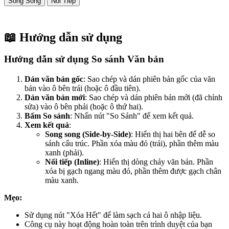
Song Song
Nối Tiếp
📖 Hướng dẫn sử dụng
Hướng dẫn sử dụng So sánh Văn bản
Dán văn bản gốc
: Sao chép và dán phiên bản gốc của văn
bản vào ô bên trái (hoặc ô đầu tiên).
Dán văn bản mới
: Sao chép và dán phiên bản mới (đã chỉnh
sửa) vào ô bên phải (hoặc ô thứ hai).
Bấm So sánh
: Nhấn nút "So Sánh" để xem kết quả.
Xem kết quả
:
Song song (Side-by-Side)
: Hiển thị hai bên để dễ so
sánh cấu trúc. Phần xóa màu đỏ (trái), phần thêm màu
xanh (phải).
Nối tiếp (Inline)
: Hiển thị dòng chảy văn bản. Phần
xóa bị gạch ngang màu đỏ, phần thêm được gạch chân
màu xanh.
Mẹo:
Sử dụng nút "Xóa Hết" để làm sạch cả hai ô nhập liệu.
Công cụ này hoạt động hoàn toàn trên trình duyệt của bạn