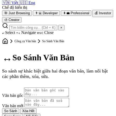
🇻🇳
Việt
🇺🇸
Eng
Chế độ hiển thị
🎯
Just Browsing
👨‍💻
Developer
👩‍💼
Professional
💰
Investor
🎨
Creator
×
Select
Navigate
Close
↵
↑↓
esc
Công cụ Văn bản
So Sánh Văn Bản
↔️
So Sánh Văn Bản
So sánh sự khác biệt giữa hai đoạn văn bản, làm nổi bật
các phần thêm, xóa, sửa.
Văn bản gốc
Văn bản mới
So Sánh
Xóa Hết