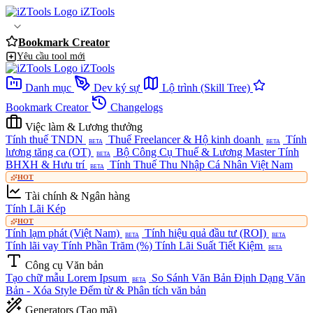
iZTools
Bookmark Creator
Yêu cầu tool mới
iZTools
Danh mục
Dev ký sự
Lộ trình (Skill Tree)
Bookmark Creator
Changelogs
Việc làm & Lương thưởng
Tính thuế TNDN
Thuế Freelancer & Hộ kinh doanh
Tính
BETA
BETA
lương tăng ca (OT)
Bộ Công Cụ Thuế & Lương Master
Tính
BETA
BHXH & Hưu trí
Tính Thuế Thu Nhập Cá Nhân Việt Nam
BETA
HOT
Tài chính & Ngân hàng
Tính Lãi Kép
HOT
Tính lạm phát (Việt Nam)
Tính hiệu quả đầu tư (ROI)
BETA
BETA
Tính lãi vay
Tính Phần Trăm (%)
Tính Lãi Suất Tiết Kiệm
BETA
Công cụ Văn bản
Tạo chữ mẫu Lorem Ipsum
So Sánh Văn Bản
Định Dạng Văn
BETA
Bản - Xóa Style
Đếm từ & Phân tích văn bản
Generators (Tạo mã)