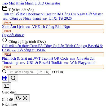
Tạo Mật Khẩu Mạnh
UUID Generator
Tiện ích đời sống
Tính chỉ số BMI
Bookmark Creator
Bộ Công Cụ Ngày Giờ Master
Công cụ Ngày tháng
Lì Xì Tết 2026
BETA
BETA
HOT
Xem Âm Lịch
Về Đích Cùng Bính Ngọ
BETA
HOT
Quy đổi đơn vị
Công cụ Lập trình (Dev)
Giải mã biểu thức Cron
Bộ Công Cụ Lập Trình
Công cụ Base64 &
Hash
Bộ công cụ JSON
BETA
HOT
Phân tích & Giải mã JWT
Tạo mã QR Code
Chuyển đổi
BETA
Timestamp
URL & Base64 Toolkit
Web Playground
BETA
BETA
HOT
Ctrl+K
Giao diện
Chủ đề
Ngôn ngữ