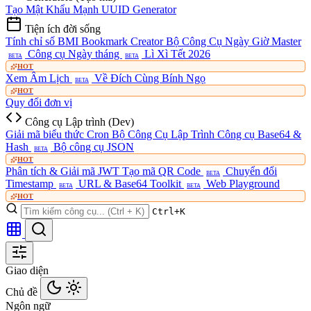
Tạo Mật Khẩu Mạnh
UUID Generator
Tiện ích đời sống
Tính chỉ số BMI
Bookmark Creator
Bộ Công Cụ Ngày Giờ Master
Công cụ Ngày tháng
Lì Xì Tết 2026
BETA
BETA
HOT
Xem Âm Lịch
Về Đích Cùng Bính Ngọ
BETA
HOT
Quy đổi đơn vị
Công cụ Lập trình (Dev)
Giải mã biểu thức Cron
Bộ Công Cụ Lập Trình
Công cụ Base64 &
Hash
Bộ công cụ JSON
BETA
HOT
Phân tích & Giải mã JWT
Tạo mã QR Code
Chuyển đổi
BETA
Timestamp
URL & Base64 Toolkit
Web Playground
BETA
BETA
HOT
Ctrl+K
Giao diện
Chủ đề
Ngôn ngữ