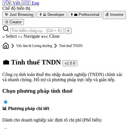
🇻🇳
Việt
🇺🇸
Eng
Chế độ hiển thị
🎯
Just Browsing
👨‍💻
Developer
👩‍💼
Professional
💰
Investor
🎨
Creator
×
Select
Navigate
Close
↵
↑↓
esc
Việc làm & Lương thưởng
Tính thuế TNDN
💼 Tính thuế TNDN
v1.0.0
Công cụ tính toán thuế thu nhập doanh nghiệp (TNDN) chính xác
và nhanh chóng. Hỗ trợ cả phương pháp trực tiếp và gián tiếp.
Chọn phương pháp tính thuế
📊 Phương pháp chi tiết
Dành cho doanh nghiệp xác định rõ chi phí (Phổ biến)