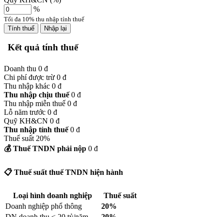
%
Tối đa 10% thu nhập tính thuế
Tính thuế
Nhập lại
Kết quả tính thuế
Doanh thu
0 đ
Chi phí được trừ
0 đ
Thu nhập khác
0 đ
Thu nhập chịu thuế
0 đ
Thu nhập miễn thuế
0 đ
Lỗ năm trước
0 đ
Quỹ KH&CN
0 đ
Thu nhập tính thuế
0 đ
Thuế suất
20%
💰 Thuế TNDN phải nộp
0 đ
📋 Thuế suất thuế TNDN hiện hành
Loại hình doanh nghiệp
Thuế suất
Doanh nghiệp phổ thông
20%
DN doanh thu ≤ 20 tỷ/năm
20%