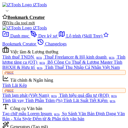
iZTools
Bookmark Creator
Yêu cầu tool mới
iZTools
Danh mục
Dev ký sự
Lộ trình (Skill Tree)
Bookmark Creator
Changelogs
Việc làm & Lương thưởng
Tính thuế TNDN
Thuế Freelancer & Hộ kinh doanh
Tính
BETA
BETA
lương tăng ca (OT)
Bộ Công Cụ Thuế & Lương Master
Tính
BETA
BHXH & Hưu trí
Tính Thuế Thu Nhập Cá Nhân Việt Nam
BETA
HOT
Tài chính & Ngân hàng
Tính Lãi Kép
HOT
Tính lạm phát (Việt Nam)
Tính hiệu quả đầu tư (ROI)
BETA
BETA
Tính lãi vay
Tính Phần Trăm (%)
Tính Lãi Suất Tiết Kiệm
BETA
Công cụ Văn bản
Tạo chữ mẫu Lorem Ipsum
So Sánh Văn Bản
Định Dạng Văn
BETA
Bản - Xóa Style
Đếm từ & Phân tích văn bản
Generators (Tạo mã)